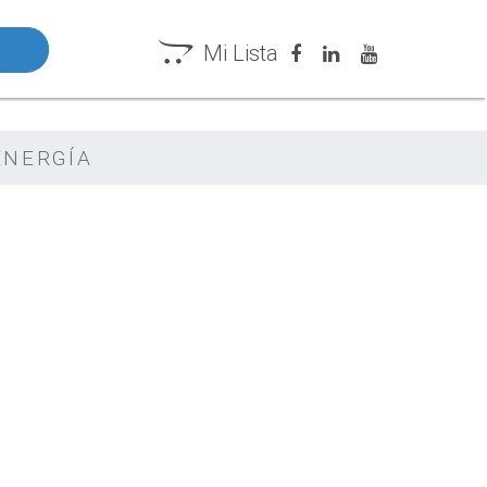
Mi Lista
NERGÍ­A