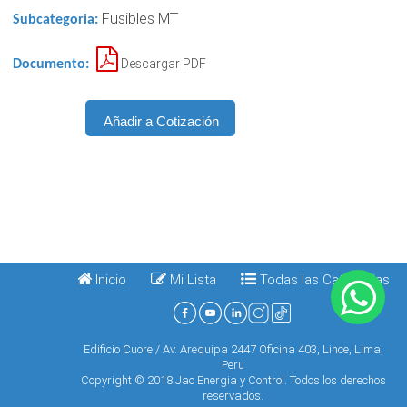
Fusibles MT
Subcategoria:
Descargar PDF
Documento:
Inicio
Mi Lista
Todas las Categorias
Edificio Cuore / Av. Arequipa 2447 Oficina 403, Lince, Lima,
Peru
Copyright © 2018 Jac Energia y Control. Todos los derechos
reservados.