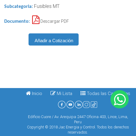
Fusibles MT
Subcategoria:
Descargar PDF
Documento:
Inicio
Mi Lista
Todas las Categorias
Edificio Cuore / Av. Arequipa 2447 Oficina 403, Lince, Lima,
Peru
Copyright © 2018 Jac Energia y Control. Todos los derechos
reservados.